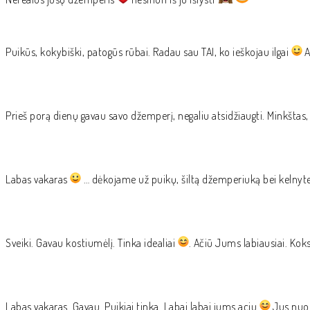
Puikūs, kokybiški, patogūs rūbai. Radau sau TAI, ko ieškojau ilgai
A
Prieš porą dienų gavau savo džemperį, negaliu atsidžiaugti. Minkštas, m
Labas vakaras
… dėkojame už puikų, šiltą džemperiuką bei kelnyt
Sveiki. Gavau kostiumėlį. Tinka idealiai
. Ačiū Jums labiausiai. Kok
Labas vakaras. Gavau. Puikiai tinka. Labai labai jums aciu
Jus nuo