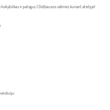
kokybiškas ir patogus:) Didžiausios sėkmės kuriant ateityje!
o
omenduoju