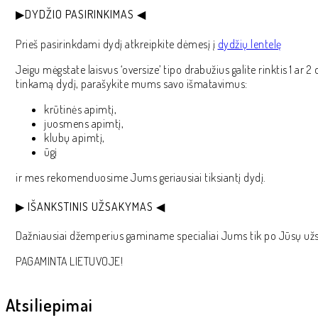
▶DYDŽIO PASIRINKIMAS ◀
Prieš pasirinkdami dydį atkreipkite dėmesį į
dydžių lentelę
Jeigu mėgstate laisvus ‘oversize’ tipo drabužius galite rinktis 1 
tinkamą dydį, parašykite mums savo išmatavimus:
krūtinės apimtį,
juosmens apimtį,
klubų apimtį,
ūgį
ir mes rekomenduosime Jums geriausiai tiksiantį dydį.
▶ IŠANKSTINIS UŽSAKYMAS ◀
Dažniausiai džemperius gaminame specialiai Jums tik po Jūsų u
PAGAMINTA LIETUVOJE!
Atsiliepimai