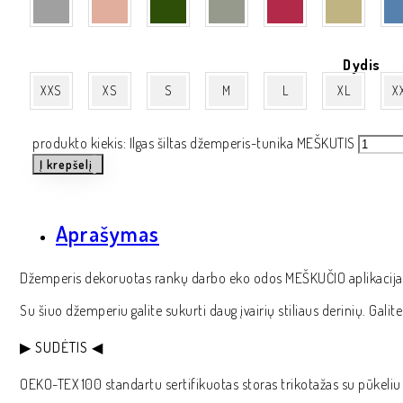
Dydis
XXS
XS
S
M
L
XL
X
produkto kiekis: Ilgas šiltas džemperis-tunika MEŠKUTIS
Į krepšelį
Aprašymas
Džemperis dekoruotas rankų darbo eko odos MEŠKUČIO aplikacija
Su šiuo džemperiu galite sukurti daug įvairių stiliaus derinių. Galit
▶ SUDĖTIS ◀
OEKO-TEX 100 standartu sertifikuotas storas trikotažas su pūkeliu