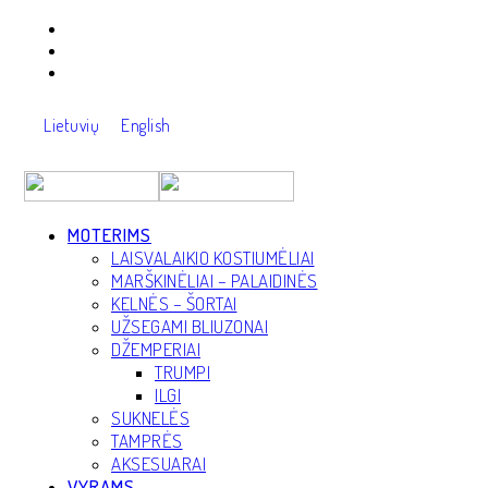
Lietuvių
English
MOTERIMS
LAISVALAIKIO KOSTIUMĖLIAI
MARŠKINĖLIAI – PALAIDINĖS
KELNĖS – ŠORTAI
UŽSEGAMI BLIUZONAI
DŽEMPERIAI
TRUMPI
ILGI
Atgal
SUKNELĖS
TAMPRĖS
AKSESUARAI
VYRAMS