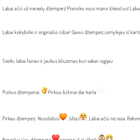
Labai ačiū už nerealų džemperį! Pranoko visus mano lūkesčius! Labai 
Labai kokybiški ir originalūs rūbai! Gavus džemperį įsimylėjau iš kart
Sveiki, labai fainas ir jaukus bliuzonas kuri vakar isigijau
Puikus džemperiai
Pirksiu būtinai dar karta
Pirkau džemperį. Nuostabus
, šiltas
. Labai ačiū ne.rasa. Rek
Nerealus jūsų džemperis
nesinori iš jo išlysti