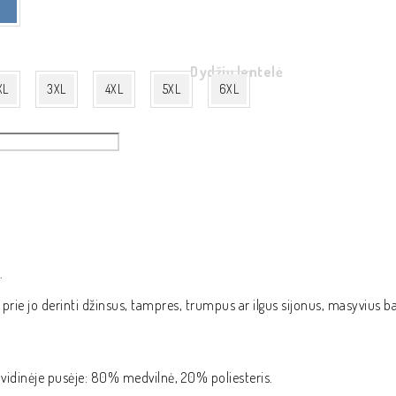
Dydžių lentelė
XL
3XL
4XL
5XL
6XL
.
e prie jo derinti džinsus, tampres, trumpus ar ilgus sijonus, masyvius b
 vidinėje pusėje: 80% medvilnė, 20% poliesteris.