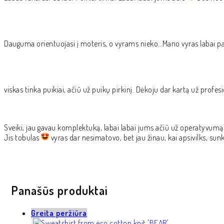
Dauguma orientuojasi į moteris, o vyrams nieko…Mano vyras labai p
viskas tinka puikiai, ačiū už puikų pirkinį. Dėkoju dar kartą už prof
Sveik
i, jau gavau komplektuką, labai labai jums ačiū už operatyvumą
Jis tobulas
vyras dar nesimatovo, bet jau žinau, kai apsivilks, sun
Panašūs produktai
Greita peržiūra