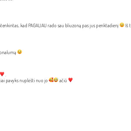
atenkintas, kad PAGALIAU rado sau bliuzoną pas jus penktadienį
Iš 
esionalumą
.
kiai pavyks nuplėšti nuo jo
ačiū