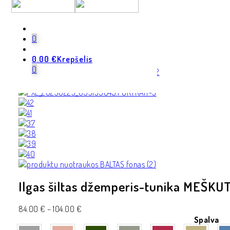
0
0.00
€
Krepšelis
0
Ilgas šiltas džemperis-tunika MEŠKU
84.00
€
–
104.00
€
Spalva