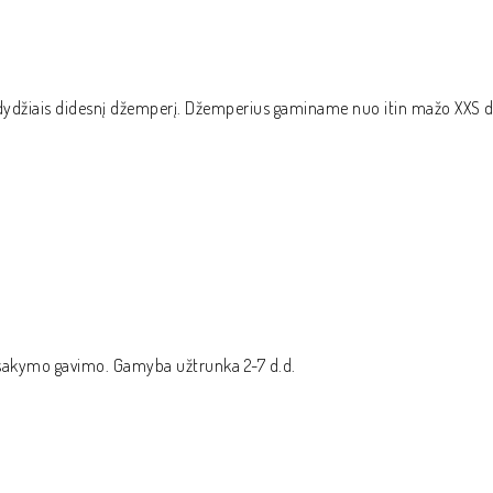
ar 2 dydžiais didesnį džemperį. Džemperius gaminame nuo itin mažo XXS 
žsakymo gavimo. Gamyba užtrunka 2-7 d.d.