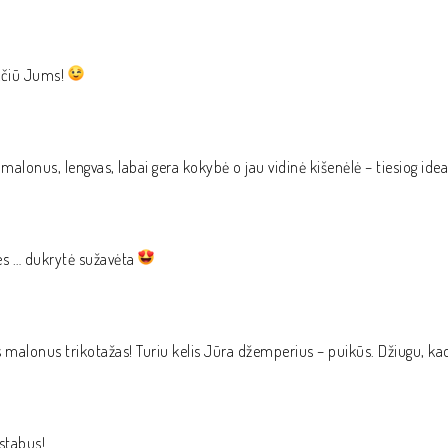
čiū Jums!
alonus, lengvas, labai gera kokybė o jau vidinė kišenėlė – tiesiog ideali
es … dukrytė sužavėta
s malonus trikotažas! Turiu kelis Jūra džemperius – puikūs. Džiugu, k
stabus!