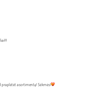
ai!!!
ad praplėtėt asortimentą! Sėkmės!