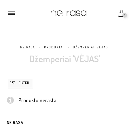
0
NE.RASA
>
PRODUKTAI
>
DŽEMPERIAI 'VĖJAS'
Džemperiai 'VĖJAS'
FILTER
Produktų nerasta.
NE.RASA