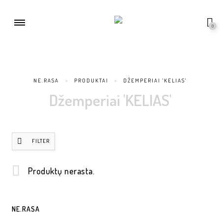
0
NE.RASA
>
PRODUKTAI
>
DŽEMPERIAI 'KELIAS'
Džemperiai 'KELIAS'
FILTER
Produktų nerasta.
NE.RASA