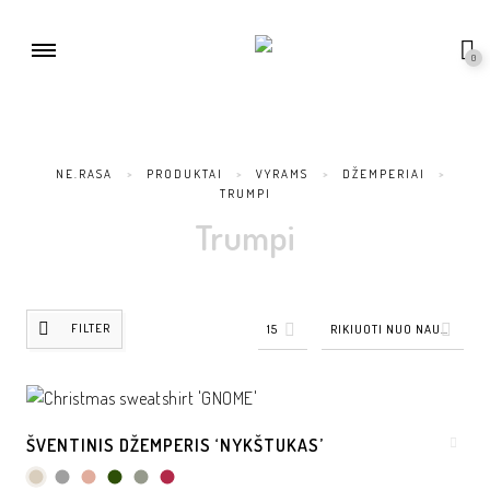
0
NE.RASA
>
PRODUKTAI
>
VYRAMS
>
DŽEMPERIAI
>
TRUMPI
Trumpi
FILTER
15
RIKIUOTI NUO NAUJAUSIŲ
ŠVENTINIS DŽEMPERIS ‘NYKŠTUKAS’