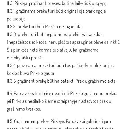
11.3. Pirkėjui grąžinant prekes, būtina laikytis šių sąlygų:
11.3.1. grąžinama prekė turi būti originalioje tvarkingoje
pakuotėje;
11.3.2. prekė turi būti Pirkėjo nesugadinta;
11.3.3. prekė turi būti nepraradusi prekinės išvaizdos
(nepažeistos etiketės, nenuplėštos apsauginės plėvelės ir kt.).
Šis punktas netaikomas tuo atveju, kai grąžinama
nekokybiška prekė;
11.3.4. grąžinama prekė turi būti tos pačios komplektacijos,
kokios buvo Pirkėjo gauta;
11.3.5. grąžinant prekę būtina pateikti Prekių grąžinimo aktą.
11.4. Pardavėjas turi teisę nepriimti Pirkėjo grąžinamų prekių,
jei Pirkėjas nesilaiko šiame straipsnyje nustatytos prekių
grąžinimo tvarkos.
11.5. Grąžinamas prekes Pirkėjas Pardavėjui gali siųsti jam