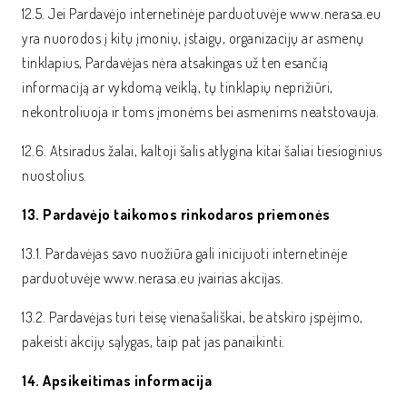
12.5. Jei Pardavėjo internetinėje parduotuvėje www.nerasa.eu
yra nuorodos į kitų įmonių, įstaigų, organizacijų ar asmenų
tinklapius, Pardavėjas nėra atsakingas už ten esančią
informaciją ar vykdomą veiklą, tų tinklapių neprižiūri,
nekontroliuoja ir toms įmonėms bei asmenims neatstovauja.
12.6. Atsiradus žalai, kaltoji šalis atlygina kitai šaliai tiesioginius
nuostolius.
13. Pardavėjo taikomos rinkodaros priemonės
13.1. Pardavėjas savo nuožiūra gali inicijuoti internetinėje
parduotuvėje www.nerasa.eu įvairias akcijas.
13.2. Pardavėjas turi teisę vienašališkai, be atskiro įspėjimo,
pakeisti akcijų sąlygas, taip pat jas panaikinti.
14. Apsikeitimas informacija