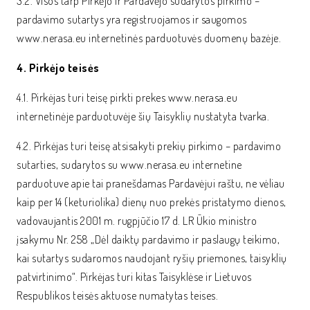
3.2. Visos tarp Pirkėjo ir Pardavėjo sudarytos pirkimo –
pardavimo sutartys yra registruojamos ir saugomos
www.nerasa.eu internetinės parduotuvės duomenų bazėje.
4. Pirkėjo teisės
4.1. Pirkėjas turi teisę pirkti prekes www.nerasa.eu
internetinėje parduotuvėje šių Taisyklių nustatyta tvarka.
4.2. Pirkėjas turi teisę atsisakyti prekių pirkimo – pardavimo
sutarties, sudarytos su www.nerasa.eu internetine
parduotuve apie tai pranešdamas Pardavėjui raštu, ne vėliau
kaip per 14 (keturiolika) dienų nuo prekės pristatymo dienos,
vadovaujantis 2001 m. rugpjūčio 17 d. LR Ūkio ministro
įsakymu Nr. 258 „Dėl daiktų pardavimo ir paslaugų teikimo,
kai sutartys sudaromos naudojant ryšių priemones, taisyklių
patvirtinimo“. Pirkėjas turi kitas Taisyklėse ir Lietuvos
Respublikos teisės aktuose numatytas teises.