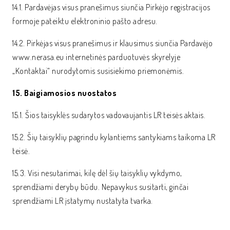
14.1. Pardavėjas visus pranešimus siunčia Pirkėjo registracijos
formoje pateiktu elektroninio pašto adresu.
14.2. Pirkėjas visus pranešimus ir klausimus siunčia Pardavėjo
www.nerasa.eu internetinės parduotuvės skyrelyje
„Kontaktai“ nurodytomis susisiekimo priemonėmis.
15. Baigiamosios nuostatos
15.1. Šios taisyklės sudarytos vadovaujantis LR teisės aktais.
15.2. Šių taisyklių pagrindu kylantiems santykiams taikoma LR
teisė.
15.3. Visi nesutarimai, kilę dėl šių taisyklių vykdymo,
sprendžiami derybų būdu. Nepavykus susitarti, ginčai
sprendžiami LR įstatymų nustatyta tvarka.