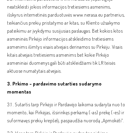
neatskleisti jokios informacijos tretiesiems asmenims,
išskyrus internetinės parduotuvės www.nerasa.eu partnerius,
teikiančius prekių pristatymo ar kitas, su Kliento užsakymo
pateikimu ar įvykdymu susijusias paslaugas. Bet kokios kitos
asmeninės Pirkėjo informacijos atskleidimo tretiesiems
asmenims išimtys visais atvejais derinamos su Pirkėju. Visais
kitais atvejais tretiesiems asmenims bet kokie Pirkėjo
asmeniniai duomenys gali būti atskleidžiami tik LR teisės
aktuose numatytais atvejais.
3. Prkimo – pardavimo sutarties sudarymo
momentas
3.1 . Sutartis tarp Pirkėjo ir Pardavėjo laikoma sudaryta nuo to
momento, kai Pirkėjas, išsirinkęs perkamą (-as) prekę (-es) ir
suformavęs prekių krepšelį, paspaudžia nuorodą „Apmokėti“.