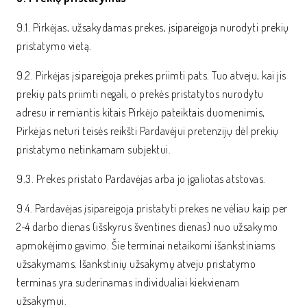
9.1. Pirkėjas, užsakydamas prekes, įsipareigoja nurodyti prekių
pristatymo vietą.
9.2. Pirkėjas įsipareigoja prekes priimti pats. Tuo atveju, kai jis
prekių pats priimti negali, o prekės pristatytos nurodytu
adresu ir remiantis kitais Pirkėjo pateiktais duomenimis,
Pirkėjas neturi teisės reikšti Pardavėjui pretenzijų dėl prekių
pristatymo netinkamam subjektui.
9.3. Prekes pristato Pardavėjas arba jo įgaliotas atstovas.
9.4. Pardavėjas įsipareigoja pristatyti prekes ne vėliau kaip per
2-4 darbo dienas (išskyrus šventines dienas) nuo užsakymo
apmokėjimo gavimo. Šie terminai netaikomi išankstiniams
užsakymams. Išankstinių užsakymų atveju pristatymo
terminas yra suderinamas individualiai kiekvienam
užsakymui.