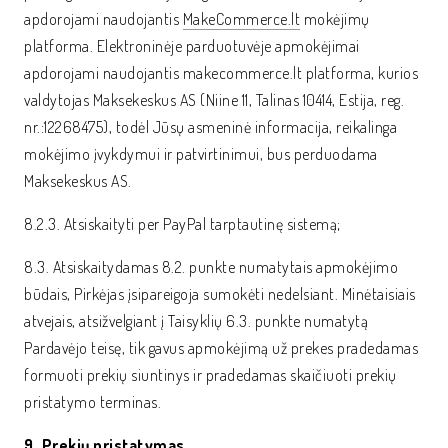
apdorojami naudojantis
MakeCommerce.lt
mokėjimų
platforma. Elektroninėje parduotuvėje apmokėjimai
apdorojami naudojantis makecommerce.lt platforma, kurios
valdytojas Maksekeskus AS (Niine 11, Talinas 10414, Estija, reg.
nr.:12268475), todėl Jūsų asmeninė informacija, reikalinga
mokėjimo įvykdymui ir patvirtinimui, bus perduodama
Maksekeskus AS.
8.2.3. Atsiskaityti per PayPal tarptautinę sistemą;
8.3. Atsiskaitydamas 8.2. punkte numatytais apmokėjimo
būdais, Pirkėjas įsipareigoja sumokėti nedelsiant. Minėtaisiais
atvejais, atsižvelgiant į Taisyklių 6.3. punkte numatytą
Pardavėjo teisę, tik gavus apmokėjimą už prekes pradedamas
formuoti prekių siuntinys ir pradedamas skaičiuoti prekių
pristatymo terminas.
9. Prekių pristatymas