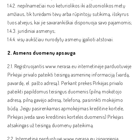
1.4.2. nepilnamečiai nuo keturiolikos iki aštuoniolikos metų
amžiaus, tik turėdami tėvų arba rūpintojų sutikimą, išskyrus
tuos atvejus, kai jie savarankiškai disponuoja savo pajamomis;
1.4.3. juridiniai asmenys;
1.4.4. visų aukščiau nurodytų asmenų įgalioti atstovai.
2. Asmens duomenų apsauga
2.1. Registruojantis www.nerasa.eu internetinėje parduotuvėje
Pirkėjai privalo pateikti teisingą asmeninę informaciją (vardą,
pavardę, el. pašto adresą). Perkant prekes Pirkėjas privalo
pateikti papildomus teisingus duomenis (pilną mokėtojo
adresą, pilną gavėjo adresą, telefoną, pasirinkti mokėjimo
būdą. Jeigu pasirenkamas apmokėjimas kreditine kortele,
Pirkėjas įveda savo kreditinės kortelės duomenis) Pirkėjas
atsakingas už teisingą duomenų pateikimą.
2.2. Internetinė parduotuvė www.nerasa.eu įsipareigoja