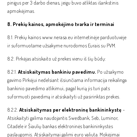
pinigus per 3 darbo dienas, jeigu buvo atliktas išankstinis
apmokėjimas.
8. Prekių kainos, apmokėjimo tvarka ir terminai
8.1. Prekių kainos www.nerasa.eu internetinėje parduotuvėje
ir suformuotame užsakyme nurodomos Eurais su PVM.
8.2. Pirkėjas atsiskaito už prekes vienu iš šių būdų:
8.2.1.
Atsiskaitymas bankiniu pavedimu.
Po užsakymo
gavimo Pirkėjui nedelsiant išsiunčiama informacija reikalinga
bankinio pavedimo atlikimui, pagal kurią jis turi pats
suformuoti pavedimą ir atsiskaityti už pasirinktas prekes.
8.2.2.
Atsiskaitymas per elektroninę bankininkystę
–
Atsiskaityti galima naudojantis Swedbank, Seb, Luminor,
Citadele ir Šiaulių bankas elektroninės bankininkystės
paslaugomis. Atsiskaitymai galimi euro valiuta. Mokėjimai