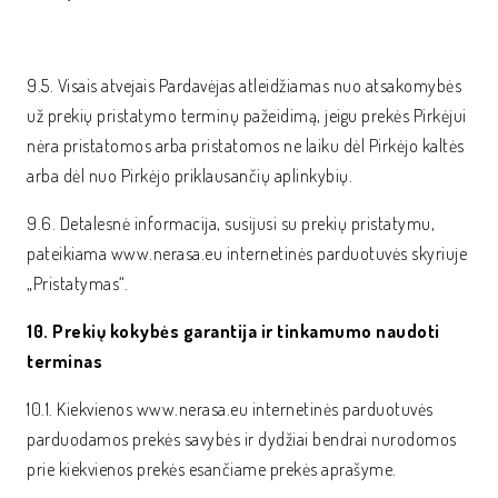
9.5. Visais atvejais Pardavėjas atleidžiamas nuo atsakomybės
už prekių pristatymo terminų pažeidimą, jeigu prekės Pirkėjui
nėra pristatomos arba pristatomos ne laiku dėl Pirkėjo kaltės
arba dėl nuo Pirkėjo priklausančių aplinkybių.
9.6. Detalesnė informacija, susijusi su prekių pristatymu,
pateikiama www.nerasa.eu internetinės parduotuvės skyriuje
„Pristatymas“.
10. Prekių kokybės garantija ir tinkamumo naudoti
terminas
10.1. Kiekvienos www.nerasa.eu internetinės parduotuvės
parduodamos prekės savybės ir dydžiai bendrai nurodomos
prie kiekvienos prekės esančiame prekės aprašyme.