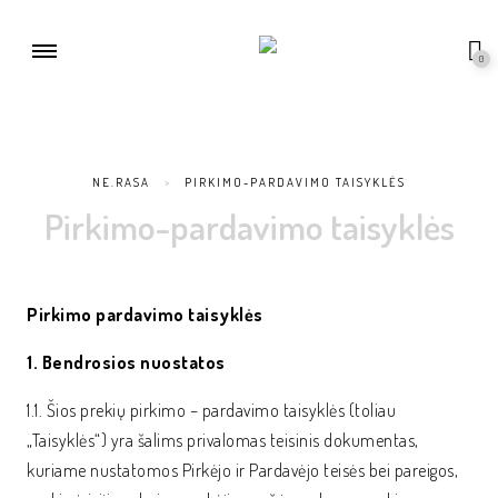
0
NE.RASA
>
PIRKIMO-PARDAVIMO TAISYKLĖS
Pirkimo-pardavimo taisyklės
Pirkimo pardavimo taisyklės
1. Bendrosios nuostatos
1.1. Šios prekių pirkimo – pardavimo taisyklės (toliau
„Taisyklės“) yra šalims privalomas teisinis dokumentas,
kuriame nustatomos Pirkėjo ir Pardavėjo teisės bei pareigos,