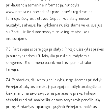
priklausančią asmeninę informaciją, nurodytą
www.nerasa.eu internetinės parduotuvės registracijos
formoje, išskyrus Lietuvos Respublikos įstatymuose
nustatytus atvejus, kai įvykdoma nusikalstama veika, susijusi
su Pirkėju, ir šie duomenys yra reikalingi teisėsaugos
institucijoms.
7.3. Pardavėjas įsipareigoja pristatyti Pirkėjo užsakytas prekes
jo nurodytu adresu 9. Taisyklių punkte nurodytomis
sąlygomis. Už duomenų pateikimo teisingumą atsako
Pirkėjas.
7.4. Pardavėjas, dėl svarbių aplinkybių negalėdamas pristatyti
Pirkėjui užsakytos prekės, įsipareigoja pasiūlyti analogišką ar
kiek įmanoma savo savybėmis panašesnę prekę. Pirkėjui
atsisakius priimti analogišką ar savo savybėmis panašiausią
prekę, Pardavėjas įsipareigoja grąžinti Pirkėjui sumokėtus