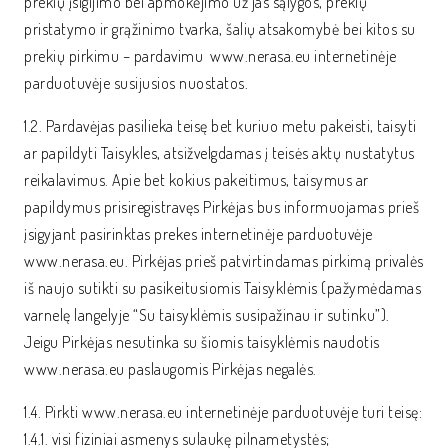
prekių įsigijimo bei apmokėjimo už jas sąlygos, prekių
pristatymo ir grąžinimo tvarka, šalių atsakomybė bei kitos su
prekių pirkimu – pardavimu www.nerasa.eu internetinėje
parduotuvėje susijusios nuostatos.
1.2. Pardavėjas pasilieka teisę bet kuriuo metu pakeisti, taisyti
ar papildyti Taisykles, atsižvelgdamas į teisės aktų nustatytus
reikalavimus. Apie bet kokius pakeitimus, taisymus ar
papildymus prisiregistravęs Pirkėjas bus informuojamas prieš
įsigyjant pasirinktas prekes internetinėje parduotuvėje
www.nerasa.eu. Pirkėjas prieš patvirtindamas pirkimą privalės
iš naujo sutikti su pasikeitusiomis Taisyklėmis (pažymėdamas
varnelę langelyje “Su taisyklėmis susipažinau ir sutinku”).
Jeigu Pirkėjas nesutinka su šiomis taisyklėmis naudotis
www.nerasa.eu paslaugomis Pirkėjas negalės.
1.4. Pirkti www.nerasa.eu internetinėje parduotuvėje turi teisę:
1.4.1. visi fiziniai asmenys sulaukę pilnametystės;