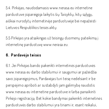
5.4. Pirkėjas, naudodamasis www.nerasa.eu internetine
parduotuve įsipareigoja laikytis šių Taisyklių, kitų sąlygų,
aiškiai nurodytų internetinėje parduotuvėje bei nepažeisti
Lietuvos Respublikos teisės aktų.
5.5 Pirkėjas yra atsakingas už teisingų duomenų pateikimą į
internetinę parduotuvę www.nerasa.eu.
6. Pardavėjo teisės
6.1. Jei Pirkėjas bando pakenkti internetinės parduotuvės
www.nerasa.eu darbo stabilumui ir saugumui ar pažeidžia
savo įsipareigojimus, Pardavėjas turi teisę nedelsiant ir be
perspėjimo apriboti ar sustabdyti jam galimybę naudotis
www.nerasa.eu internetine parduotuve ir/arba panaikinti
Pirkėjo registraciją. Bet kokie bandymai pakenkti internetinės
parduotuvės darbo stabilumui yra tiriami ir, esant reikalui,