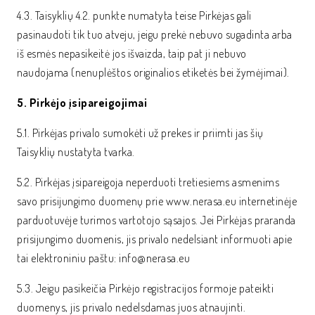
4.3. Taisyklių 4.2. punkte numatyta teise Pirkėjas gali
pasinaudoti tik tuo atveju, jeigu prekė nebuvo sugadinta arba
iš esmės nepasikeitė jos išvaizda, taip pat ji nebuvo
naudojama (nenuplėštos originalios etiketės bei žymėjimai).
5. Pirkėjo įsipareigojimai
5.1. Pirkėjas privalo sumokėti už prekes ir priimti jas šių
Taisyklių nustatyta tvarka.
5.2. Pirkėjas įsipareigoja neperduoti tretiesiems asmenims
savo prisijungimo duomenų prie www.nerasa.eu internetinėje
parduotuvėje turimos vartotojo sąsajos. Jei Pirkėjas praranda
prisijungimo duomenis, jis privalo nedelsiant informuoti apie
tai elektroniniu paštu: info@nerasa.eu
5.3. Jeigu pasikeičia Pirkėjo registracijos formoje pateikti
duomenys, jis privalo nedelsdamas juos atnaujinti.