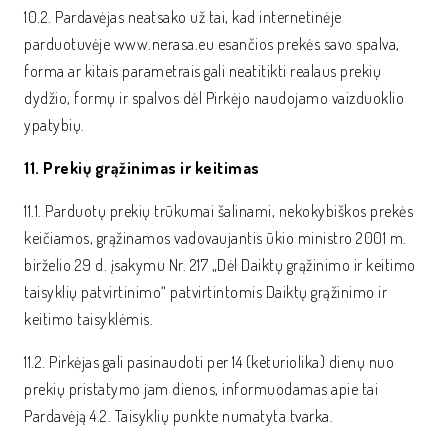
10.2. Pardavėjas neatsako už tai, kad internetinėje
parduotuvėje www.nerasa.eu esančios prekės savo spalva,
forma ar kitais parametrais gali neatitikti realaus prekių
dydžio, formų ir spalvos dėl Pirkėjo naudojamo vaizduoklio
ypatybių.
11. Prekių grąžinimas ir keitimas
11.1. Parduotų prekių trūkumai šalinami, nekokybiškos prekės
keičiamos, grąžinamos vadovaujantis ūkio ministro 2001 m.
birželio 29 d. įsakymu Nr. 217 „Dėl Daiktų grąžinimo ir keitimo
taisyklių patvirtinimo“ patvirtintomis Daiktų grąžinimo ir
keitimo taisyklėmis.
11.2. Pirkėjas gali pasinaudoti per 14 (keturiolika) dienų nuo
prekių pristatymo jam dienos, informuodamas apie tai
Pardavėją 4.2. Taisyklių punkte numatyta tvarka.