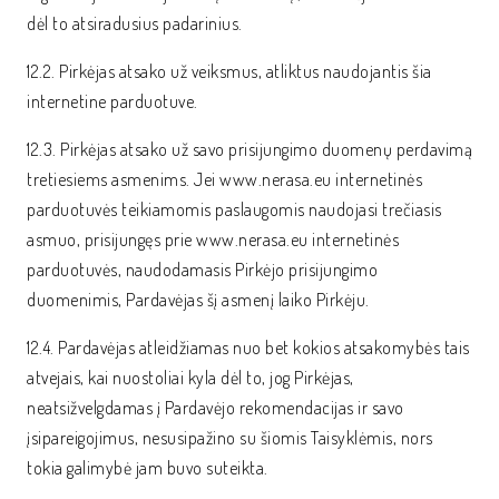
dėl to atsiradusius padarinius.
12.2. Pirkėjas atsako už veiksmus, atliktus naudojantis šia
internetine parduotuve.
12.3. Pirkėjas atsako už savo prisijungimo duomenų perdavimą
tretiesiems asmenims. Jei www.nerasa.eu internetinės
parduotuvės teikiamomis paslaugomis naudojasi trečiasis
asmuo, prisijungęs prie www.nerasa.eu internetinės
parduotuvės, naudodamasis Pirkėjo prisijungimo
duomenimis, Pardavėjas šį asmenį laiko Pirkėju.
12.4. Pardavėjas atleidžiamas nuo bet kokios atsakomybės tais
atvejais, kai nuostoliai kyla dėl to, jog Pirkėjas,
neatsižvelgdamas į Pardavėjo rekomendacijas ir savo
įsipareigojimus, nesusipažino su šiomis Taisyklėmis, nors
tokia galimybė jam buvo suteikta.