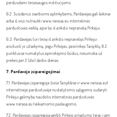
perduodami teisėsaugos institucijoms.
6.2. Susidarius svarbioms aplinkybėms, Pardavėjas gali laikinai
arba iš viso nutraukti www.nerasa.eu internetinės
parduotuvės veiklą, apie tai iš anksto nepranešę Pirkėjui.
6.3. Pardavėjas turi teisę iš anksto nepranešęs Pirkėjui
anuliuoti jo užsakymą, jeigu Pirkėjas, pasirinkęs Taisyklių 8.2.
punktuose numatytus apmokėjimo būdus, nesumoka už
prekes per 2 (dvi) darbo dienas.
7. Pardavėjo įsipareigojimai
7.1. Pardavėjas įsipareigoja šiose Taisyklėse ir www.nerasa.eut
internetinėje parduotuvėje nustatytomis sąlygomis sudaryti
Pirkėjui galimybę naudotis internetinės parduotuvės
www.nerasa.eu teikiamomis paslaugomis.
7.2. Pardavėjas įsipareigoja gerbti Pirkėjo privatumo teisę į jam