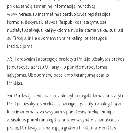
priklausančią asmeninę informaciją, nurodytą
www.nerasa.eu internetinės parduotuvės registracijos
formoje, išskyrus Lietuvos Respublikos įstatymuose
nustatytus atvejus, kai įvykdoma nusikalstama veika, susijusi
su Pirkėju, ir šie duomenys yra reikalingi teisėsaugos
institucijoms.
7.3. Pardavėjas įsipareigoja pristatyti Pirkėjo užsakytas prekes
jo nurodytu adresu 9. Taisyklių punkte nurodytomis
sąlygomis. Už duomenų pateikimo teisingumą atsako
Pirkėjas.
7.4. Pardavėjas, dėl svarbių aplinkybių negalėdamas pristatyti
Pirkėjui užsakytos prekės, įsipareigoja pasiūlyti analogišką ar
kiek įmanoma savo savybėmis panašesnę prekę. Pirkėjui
atsisakius priimti analogišką ar savo savybėmis panašiausią
prekę, Pardavėjas įsipareigoja grąžinti Pirkėjui sumokėtus