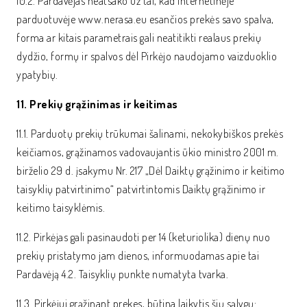
10.2. Pardavėjas neatsako už tai, kad internetinėje
parduotuvėje www.nerasa.eu esančios prekės savo spalva,
forma ar kitais parametrais gali neatitikti realaus prekių
dydžio, formų ir spalvos dėl Pirkėjo naudojamo vaizduoklio
ypatybių.
11. Prekių grąžinimas ir keitimas
11.1. Parduotų prekių trūkumai šalinami, nekokybiškos prekės
keičiamos, grąžinamos vadovaujantis ūkio ministro 2001 m.
birželio 29 d. įsakymu Nr. 217 „Dėl Daiktų grąžinimo ir keitimo
taisyklių patvirtinimo“ patvirtintomis Daiktų grąžinimo ir
keitimo taisyklėmis.
11.2. Pirkėjas gali pasinaudoti per 14 (keturiolika) dienų nuo
prekių pristatymo jam dienos, informuodamas apie tai
Pardavėją 4.2. Taisyklių punkte numatyta tvarka.
11.3. Pirkėjui grąžinant prekes, būtina laikytis šių sąlygų: