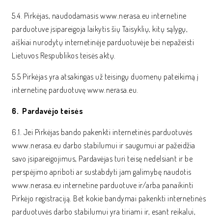
5.4. Pirkėjas, naudodamasis www.nerasa.eu internetine
parduotuve įsipareigoja laikytis šių Taisyklių, kitų sąlygų,
aiškiai nurodytų internetinėje parduotuvėje bei nepažeisti
Lietuvos Respublikos teisės aktų.
5.5 Pirkėjas yra atsakingas už teisingų duomenų pateikimą į
internetinę parduotuvę www.nerasa.eu.
6. Pardavėjo teisės
6.1. Jei Pirkėjas bando pakenkti internetinės parduotuvės
www.nerasa.eu darbo stabilumui ir saugumui ar pažeidžia
savo įsipareigojimus, Pardavėjas turi teisę nedelsiant ir be
perspėjimo apriboti ar sustabdyti jam galimybę naudotis
www.nerasa.eu internetine parduotuve ir/arba panaikinti
Pirkėjo registraciją. Bet kokie bandymai pakenkti internetinės
parduotuvės darbo stabilumui yra tiriami ir, esant reikalui,