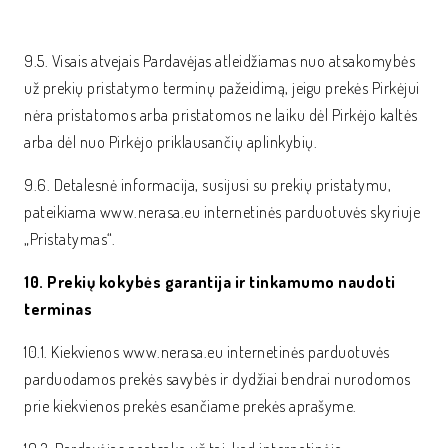
9.5. Visais atvejais Pardavėjas atleidžiamas nuo atsakomybės
už prekių pristatymo terminų pažeidimą, jeigu prekės Pirkėjui
nėra pristatomos arba pristatomos ne laiku dėl Pirkėjo kaltės
arba dėl nuo Pirkėjo priklausančių aplinkybių.
9.6. Detalesnė informacija, susijusi su prekių pristatymu,
pateikiama www.nerasa.eu internetinės parduotuvės skyriuje
„Pristatymas“.
10. Prekių kokybės garantija ir tinkamumo naudoti
terminas
10.1. Kiekvienos www.nerasa.eu internetinės parduotuvės
parduodamos prekės savybės ir dydžiai bendrai nurodomos
prie kiekvienos prekės esančiame prekės aprašyme.