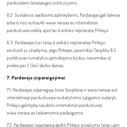
perduodami teisėsaugos institucijoms.
6.2. Susidarius svarbioms aplinkybėms, Pardavėjas gali laikinai
arba iš viso nutraukti www.nerasa.eu internetinės
parduotuvės veiklą, apie tai iš anksto nepranešę Pirkėjui.
6.3. Pardavėjas turi teisę iš anksto nepranešęs Pirkėjui
anuliuoti jo užsakymą, jeigu Pirkėjas, pasirinkęs Taisyklių 8.2.
punktuose numatytus apmokėjimo būdus, nesumoka už
prekes per 2 (dvi) darbo dienas.
7. Pardavėjo įsipareigojimai
7.1. Pardavėjas įsipareigoja šiose Taisyklėse ir www.nerasa.eut
internetinėje parduotuvėje nustatytomis sąlygomis sudaryti
Pirkėjui galimybę naudotis internetinės parduotuvės
www.nerasa.eu teikiamomis paslaugomis.
7.2. Pardavėjas įsipareigoja gerbti Pirkėjo privatumo teisę į jam