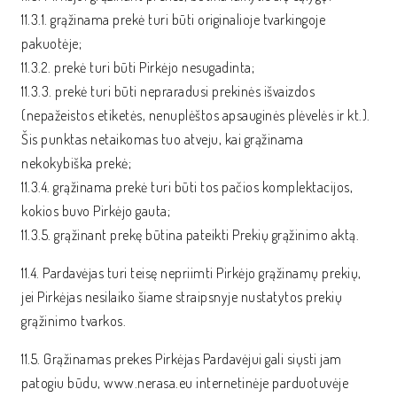
11.3.1. grąžinama prekė turi būti originalioje tvarkingoje
pakuotėje;
11.3.2. prekė turi būti Pirkėjo nesugadinta;
11.3.3. prekė turi būti nepraradusi prekinės išvaizdos
(nepažeistos etiketės, nenuplėštos apsauginės plėvelės ir kt.).
Šis punktas netaikomas tuo atveju, kai grąžinama
nekokybiška prekė;
11.3.4. grąžinama prekė turi būti tos pačios komplektacijos,
kokios buvo Pirkėjo gauta;
11.3.5. grąžinant prekę būtina pateikti Prekių grąžinimo aktą.
11.4. Pardavėjas turi teisę nepriimti Pirkėjo grąžinamų prekių,
jei Pirkėjas nesilaiko šiame straipsnyje nustatytos prekių
grąžinimo tvarkos.
11.5. Grąžinamas prekes Pirkėjas Pardavėjui gali siųsti jam
patogiu būdu, www.nerasa.eu internetinėje parduotuvėje