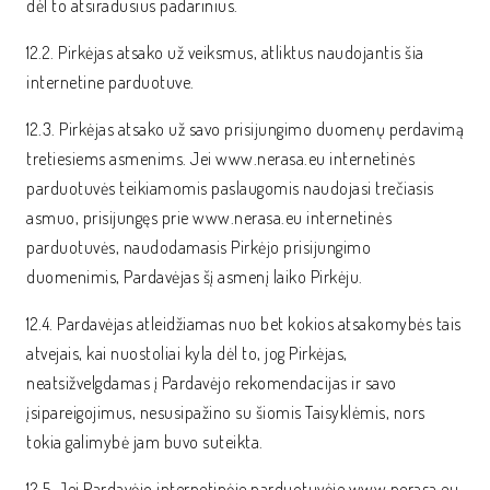
dėl to atsiradusius padarinius.
12.2. Pirkėjas atsako už veiksmus, atliktus naudojantis šia
internetine parduotuve.
12.3. Pirkėjas atsako už savo prisijungimo duomenų perdavimą
tretiesiems asmenims. Jei www.nerasa.eu internetinės
parduotuvės teikiamomis paslaugomis naudojasi trečiasis
asmuo, prisijungęs prie www.nerasa.eu internetinės
parduotuvės, naudodamasis Pirkėjo prisijungimo
duomenimis, Pardavėjas šį asmenį laiko Pirkėju.
12.4. Pardavėjas atleidžiamas nuo bet kokios atsakomybės tais
atvejais, kai nuostoliai kyla dėl to, jog Pirkėjas,
neatsižvelgdamas į Pardavėjo rekomendacijas ir savo
įsipareigojimus, nesusipažino su šiomis Taisyklėmis, nors
tokia galimybė jam buvo suteikta.
12.5. Jei Pardavėjo internetinėje parduotuvėje www.nerasa.eu