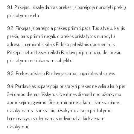
9.1. Pirkėjas, užsakydamas prekes, įsipareigoja nurodyti prekių
pristatymo vietą.
9.2. Pirkėjas įsipareigoja prekes priimti pats. Tuo atveju, kai jis
prekių pats priimti negali, o prekės pristatytos nurodytu
adresu ir remiantis kitais Pirkėjo pateiktais duomenimis,
Pirkėjas neturi teisės reikšti Pardavėjui pretenzijų dėl prekių
pristatymo netinkamam subjektui.
9.3. Prekes pristato Pardavėjas arba jo įgaliotas atstovas.
9.4. Pardavėjas įsipareigoja pristatyti prekes ne vėliau kaip per
2-4 darbo dienas (išskyrus šventines dienas) nuo užsakymo
apmokėjimo gavimo. Šie terminai netaikomi išankstiniams
užsakymams. Išankstinių užsakymų atveju pristatymo
terminas yra suderinamas individualiai kiekvienam
užsakymui.