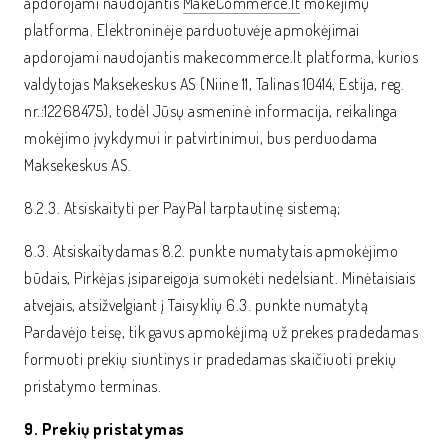
apdorojami naudojantis
MakeCommerce.lt
mokėjimų
platforma. Elektroninėje parduotuvėje apmokėjimai
apdorojami naudojantis makecommerce.lt platforma, kurios
valdytojas Maksekeskus AS (Niine 11, Talinas 10414, Estija, reg.
nr.:12268475), todėl Jūsų asmeninė informacija, reikalinga
mokėjimo įvykdymui ir patvirtinimui, bus perduodama
Maksekeskus AS.
8.2.3. Atsiskaityti per PayPal tarptautinę sistemą;
8.3. Atsiskaitydamas 8.2. punkte numatytais apmokėjimo
būdais, Pirkėjas įsipareigoja sumokėti nedelsiant. Minėtaisiais
atvejais, atsižvelgiant į Taisyklių 6.3. punkte numatytą
Pardavėjo teisę, tik gavus apmokėjimą už prekes pradedamas
formuoti prekių siuntinys ir pradedamas skaičiuoti prekių
pristatymo terminas.
9. Prekių pristatymas