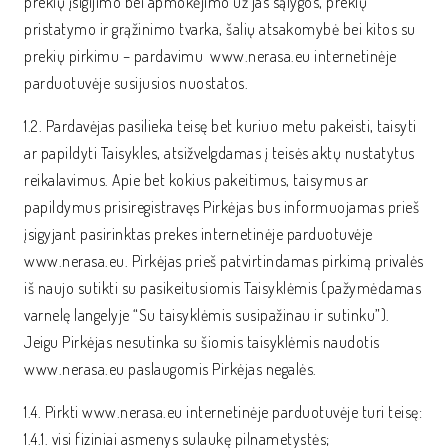
prekių įsigijimo bei apmokėjimo už jas sąlygos, prekių
pristatymo ir grąžinimo tvarka, šalių atsakomybė bei kitos su
prekių pirkimu – pardavimu www.nerasa.eu internetinėje
parduotuvėje susijusios nuostatos.
1.2. Pardavėjas pasilieka teisę bet kuriuo metu pakeisti, taisyti
ar papildyti Taisykles, atsižvelgdamas į teisės aktų nustatytus
reikalavimus. Apie bet kokius pakeitimus, taisymus ar
papildymus prisiregistravęs Pirkėjas bus informuojamas prieš
įsigyjant pasirinktas prekes internetinėje parduotuvėje
www.nerasa.eu. Pirkėjas prieš patvirtindamas pirkimą privalės
iš naujo sutikti su pasikeitusiomis Taisyklėmis (pažymėdamas
varnelę langelyje “Su taisyklėmis susipažinau ir sutinku”).
Jeigu Pirkėjas nesutinka su šiomis taisyklėmis naudotis
www.nerasa.eu paslaugomis Pirkėjas negalės.
1.4. Pirkti www.nerasa.eu internetinėje parduotuvėje turi teisę:
1.4.1. visi fiziniai asmenys sulaukę pilnametystės;