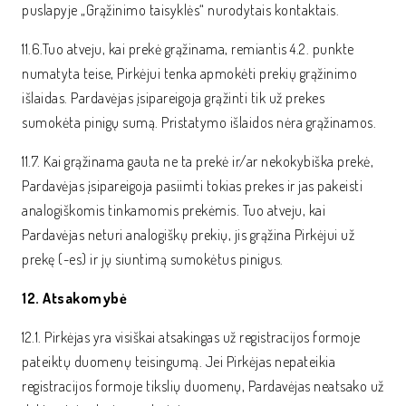
puslapyje „Grąžinimo taisyklės“ nurodytais kontaktais.
11.6.Tuo atveju, kai prekė grąžinama, remiantis 4.2. punkte
numatyta teise, Pirkėjui tenka apmokėti prekių grąžinimo
išlaidas. Pardavėjas įsipareigoja grąžinti tik už prekes
sumokėta pinigų sumą. Pristatymo išlaidos nėra grąžinamos.
11.7. Kai grąžinama gauta ne ta prekė ir/ar nekokybiška prekė,
Pardavėjas įsipareigoja pasiimti tokias prekes ir jas pakeisti
analogiškomis tinkamomis prekėmis. Tuo atveju, kai
Pardavėjas neturi analogiškų prekių, jis grąžina Pirkėjui už
prekę (-es) ir jų siuntimą sumokėtus pinigus.
12. Atsakomybė
12.1. Pirkėjas yra visiškai atsakingas už registracijos formoje
pateiktų duomenų teisingumą. Jei Pirkėjas nepateikia
registracijos formoje tikslių duomenų, Pardavėjas neatsako už