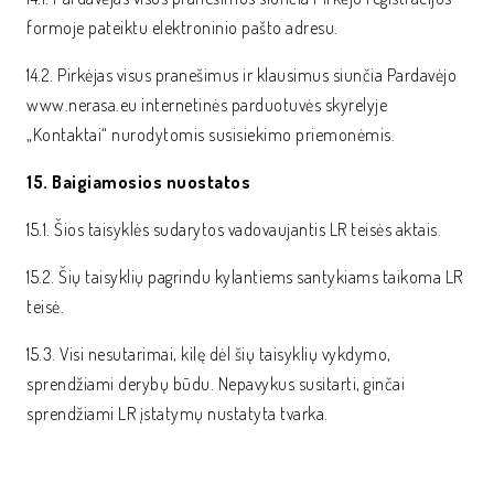
formoje pateiktu elektroninio pašto adresu.
14.2. Pirkėjas visus pranešimus ir klausimus siunčia Pardavėjo
www.nerasa.eu internetinės parduotuvės skyrelyje
„Kontaktai“ nurodytomis susisiekimo priemonėmis.
15. Baigiamosios nuostatos
15.1. Šios taisyklės sudarytos vadovaujantis LR teisės aktais.
15.2. Šių taisyklių pagrindu kylantiems santykiams taikoma LR
teisė.
15.3. Visi nesutarimai, kilę dėl šių taisyklių vykdymo,
sprendžiami derybų būdu. Nepavykus susitarti, ginčai
sprendžiami LR įstatymų nustatyta tvarka.