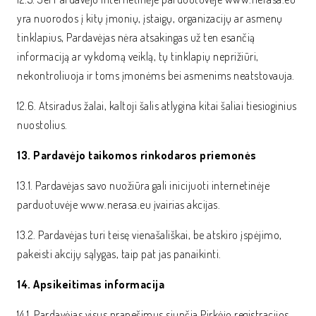
yra nuorodos į kitų įmonių, įstaigų, organizacijų ar asmenų
tinklapius, Pardavėjas nėra atsakingas už ten esančią
informaciją ar vykdomą veiklą, tų tinklapių neprižiūri,
nekontroliuoja ir toms įmonėms bei asmenims neatstovauja.
12.6. Atsiradus žalai, kaltoji šalis atlygina kitai šaliai tiesioginius
nuostolius.
13. Pardavėjo taikomos rinkodaros priemonės
13.1. Pardavėjas savo nuožiūra gali inicijuoti internetinėje
parduotuvėje www.nerasa.eu įvairias akcijas.
13.2. Pardavėjas turi teisę vienašališkai, be atskiro įspėjimo,
pakeisti akcijų sąlygas, taip pat jas panaikinti.
14. Apsikeitimas informacija
14.1. Pardavėjas visus pranešimus siunčia Pirkėjo registracijos