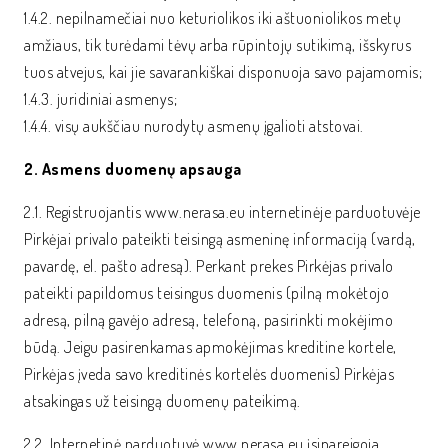
1.4.2. nepilnamečiai nuo keturiolikos iki aštuoniolikos metų
amžiaus, tik turėdami tėvų arba rūpintojų sutikimą, išskyrus
tuos atvejus, kai jie savarankiškai disponuoja savo pajamomis;
1.4.3. juridiniai asmenys;
1.4.4. visų aukščiau nurodytų asmenų įgalioti atstovai.
2. Asmens duomenų apsauga
2.1. Registruojantis www.nerasa.eu internetinėje parduotuvėje
Pirkėjai privalo pateikti teisingą asmeninę informaciją (vardą,
pavardę, el. pašto adresą). Perkant prekes Pirkėjas privalo
pateikti papildomus teisingus duomenis (pilną mokėtojo
adresą, pilną gavėjo adresą, telefoną, pasirinkti mokėjimo
būdą. Jeigu pasirenkamas apmokėjimas kreditine kortele,
Pirkėjas įveda savo kreditinės kortelės duomenis) Pirkėjas
atsakingas už teisingą duomenų pateikimą.
2.2. Internetinė parduotuvė www.nerasa.eu įsipareigoja