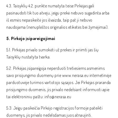
4.3. Taisyklių 4.2. punkte numatyta teise Pirkėjas gali
pasinaudoti tik tuo atveju, jeigu prekė nebuvo sugadinta arba
iš esmės nepasikeitė jos išvaizda, taip pat ji nebuvo
naudojama (nenuplėštos originalios etiketės bei žymėjimai).
5. Pirkėjo įsipareigojimai
5.1. Pirkėjas privalo sumokėti už prekes ir priimti jas šių
Taisyklių nustatyta tvarka.
5.2. Pirkėjas įsipareigoja neperduoti tretiesiems asmenims
savo prisijungimo duomenų prie www.nerasa.eu internetinėje
parduotuvėje turimos vartotojo sąsajos. Jei Pirkėjas praranda
prisijungimo duomenis, jis privalo nedelsiant informuoti apie
tai elektroniniu paštu: info@nerasa.eu
5.3. Jeigu pasikeičia Pirkėjo registracijos formoje pateikti
duomenys, jis privalo nedelsdamas juos atnaujinti.