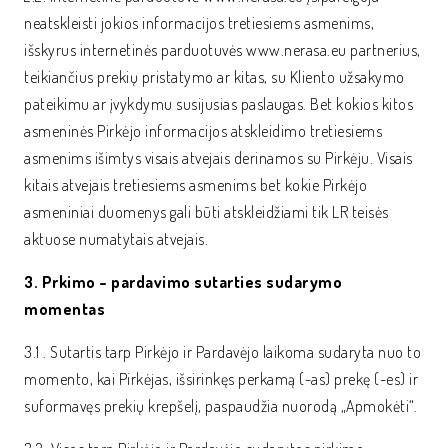
neatskleisti jokios informacijos tretiesiems asmenims,
išskyrus internetinės parduotuvės www.nerasa.eu partnerius,
teikiančius prekių pristatymo ar kitas, su Kliento užsakymo
pateikimu ar įvykdymu susijusias paslaugas. Bet kokios kitos
asmeninės Pirkėjo informacijos atskleidimo tretiesiems
asmenims išimtys visais atvejais derinamos su Pirkėju. Visais
kitais atvejais tretiesiems asmenims bet kokie Pirkėjo
asmeniniai duomenys gali būti atskleidžiami tik LR teisės
aktuose numatytais atvejais.
3. Prkimo – pardavimo sutarties sudarymo
momentas
3.1 . Sutartis tarp Pirkėjo ir Pardavėjo laikoma sudaryta nuo to
momento, kai Pirkėjas, išsirinkęs perkamą (-as) prekę (-es) ir
suformavęs prekių krepšelį, paspaudžia nuorodą „Apmokėti“.