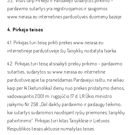
3.2. Visos tarp Pirkėjo ir Pardavėjo sudarytos pirkimo –
pardavimo sutartys yra registruojamos ir saugomos
www.nerasa.eu internetinės parduotuvės duomenų bazėje.
4. Pirkėjo teisės
4.1. Pirkėjas turi teisę pirkti prekes www.nerasa.eu
internetinėje parduotuvėje šių Taisyklių nustatyta tvarka.
4.2. Pirkėjas turi teisę atsisakyti prekių pirkimo – pardavimo
sutarties, sudarytos su www.nerasa.eu internetine
parduotuve apie tai pranešdamas Pardavėjui raštu, ne vėliau
kaip per 14 (keturiolika) dienų nuo prekės pristatymo dienos,
vadovaujantis 2001 m. rugpjūčio 17 d. LR Ūkio ministro
įsakymu Nr. 258 „Dėl daiktų pardavimo ir paslaugų teikimo,
kai sutartys sudaromos naudojant ryšių priemones, taisyklių
patvirtinimo“. Pirkėjas turi kitas Taisyklėse ir Lietuvos
Respublikos teisės aktuose numatytas teises.