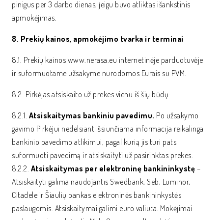
pinigus per 3 darbo dienas, jeigu buvo atliktas išankstinis
apmokėjimas.
8. Prekių kainos, apmokėjimo tvarka ir terminai
8.1. Prekių kainos www.nerasa.eu internetinėje parduotuvėje
ir suformuotame užsakyme nurodomos Eurais su PVM.
8.2. Pirkėjas atsiskaito už prekes vienu iš šių būdų:
8.2.1.
Atsiskaitymas bankiniu pavedimu.
Po užsakymo
gavimo Pirkėjui nedelsiant išsiunčiama informacija reikalinga
bankinio pavedimo atlikimui, pagal kurią jis turi pats
suformuoti pavedimą ir atsiskaityti už pasirinktas prekes.
8.2.2.
Atsiskaitymas per elektroninę bankininkystę
–
Atsiskaityti galima naudojantis Swedbank, Seb, Luminor,
Citadele ir Šiaulių bankas elektroninės bankininkystės
paslaugomis. Atsiskaitymai galimi euro valiuta. Mokėjimai